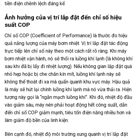
tiền điện chênh lệch đáng kể.
Ảnh hưởng của vị trí lắp đặt đến chỉ số hiệu
suất COP
Chỉ số COP (Coefficient of Performance) là thước đo hiệu
quả năng lượng của máy bơm nhiệt. Vị trí lắp đặt tác động
trực tiếp lên chỉ số này theo một cách rất rõ ràng. Khi máy
bơm nhiệt vận hành, nó sẽ thổi ra luồng khí lạnh (là không khí
sau khi đã bị lấy đi nhiệt lượng). Nếu không gian lắp đặt quá
nhỏ hẹp hoặc bị che chắn kín mít, luồng khí lạnh này sẽ
không thể thoát đi xa mà quẩn quanh khu vực máy. Hậu quả
là máy sẽ hút lại chính luồng khí lạnh mà nó vừa thải ra. Hiện
tượng này gọi là “ngắn mạch luồng khí”. Khi đó, nhiệt độ đầu
vào giảm sâu, máy nén phải hoạt động hết công suất, dẫn
đến chỉ số COP giảm mạnh, tiêu tốn điện năng nhiều hơn và
làm giảm độ bền của linh kiện.
Bên cạnh đó, nhiệt độ môi trường xung quanh vị trí lắp đặt