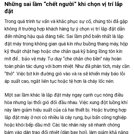
Những sai lầm “chết người” khi chọn vị trí lắp
đặt
Trong quá trình tư vấn và khắc phục sự cố, chúng tôi đã gặp
không ít trường hợp khách hàng tự ý chọn vị trí lắp đặt dẫn
đến những hậu quả đáng tiếc. Sai lầm phổ biến nhất là lắp
đặt máy trong không gian quá kín như buồng thang máy, hộp
kỹ thuật chật hẹp hoặc che chắn quá kỹ bằng lồng tôn kín
mít để… bảo vệ máy. Tư duy “che chắn cho bền” này hoàn
toàn phản tác dụng với bơm nhiệt. Như đã phân tích, máy cần
“thở”. Việc bịt kín đường gió vào và ra sẽ khiến máy báo lỗi
áp suất cao, ngắt liên tục hoặc tệ hơn là cháy lốc nén.
Một sai lầm khác là lắp đặt máy ngay cạnh cục nóng điều
hòa nhưng lại thổi gió đối đầu nhau. Việc xung đột luồng khí
này làm giảm hiệu suất của cả hai thiết bị. Hoặc trường hợp
lắp đặt máy ở nơi có nhiều lá cây rụng, bụi bẩn công nghiệp
hoặc khói bếp dầu mỡ. Các tác nhân này sẽ nhanh chóng
bám vào dàn trao đổi nhiệt (dàn bay hơi), làm giảm khả năng