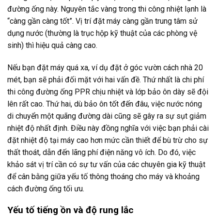
đường ống này. Nguyên tắc vàng trong thi công nhiệt lạnh là
“càng gần càng tốt”. Vị trí đặt máy càng gần trung tâm sử
dụng nước (thường là trục hộp kỹ thuật của các phòng vệ
sinh) thì hiệu quả càng cao.
Nếu bạn đặt máy quá xa, ví dụ đặt ở góc vườn cách nhà 20
mét, bạn sẽ phải đối mặt với hai vấn đề. Thứ nhất là chi phí
thi công đường ống PPR chịu nhiệt và lớp bảo ôn dày sẽ đội
lên rất cao. Thứ hai, dù bảo ôn tốt đến đâu, việc nước nóng
di chuyển một quãng đường dài cũng sẽ gây ra sự sụt giảm
nhiệt độ nhất định. Điều này đồng nghĩa với việc bạn phải cài
đặt nhiệt độ tại máy cao hơn mức cần thiết để bù trừ cho sự
thất thoát, dẫn đến lãng phí điện năng vô ích. Do đó, việc
khảo sát vị trí cần có sự tư vấn của các chuyên gia kỹ thuật
để cân bằng giữa yếu tố thông thoáng cho máy và khoảng
cách đường ống tối ưu.
Yếu tố tiếng ồn và độ rung lắc