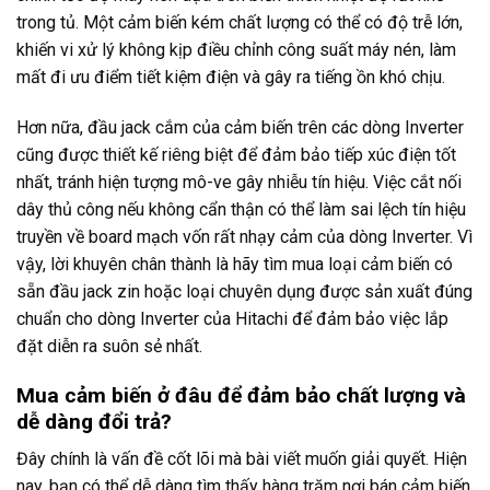
trong tủ. Một cảm biến kém chất lượng có thể có độ trễ lớn,
khiến vi xử lý không kịp điều chỉnh công suất máy nén, làm
mất đi ưu điểm tiết kiệm điện và gây ra tiếng ồn khó chịu.
Hơn nữa, đầu jack cắm của cảm biến trên các dòng Inverter
cũng được thiết kế riêng biệt để đảm bảo tiếp xúc điện tốt
nhất, tránh hiện tượng mô-ve gây nhiễu tín hiệu. Việc cắt nối
dây thủ công nếu không cẩn thận có thể làm sai lệch tín hiệu
truyền về board mạch vốn rất nhạy cảm của dòng Inverter. Vì
vậy, lời khuyên chân thành là hãy tìm mua loại cảm biến có
sẵn đầu jack zin hoặc loại chuyên dụng được sản xuất đúng
chuẩn cho dòng Inverter của Hitachi để đảm bảo việc lắp
đặt diễn ra suôn sẻ nhất.
Mua cảm biến ở đâu để đảm bảo chất lượng và
dễ dàng đổi trả?
Đây chính là vấn đề cốt lõi mà bài viết muốn giải quyết. Hiện
nay, bạn có thể dễ dàng tìm thấy hàng trăm nơi bán cảm biến