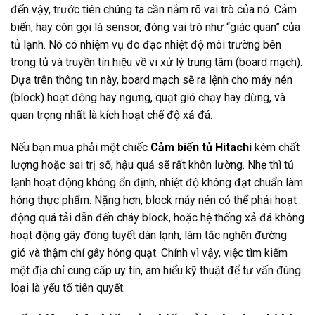
đến vậy, trước tiên chúng ta cần nắm rõ vai trò của nó. Cảm
biến, hay còn gọi là sensor, đóng vai trò như “giác quan” của
tủ lạnh. Nó có nhiệm vụ đo đạc nhiệt độ môi trường bên
trong tủ và truyền tín hiệu về vi xử lý trung tâm (board mạch).
Dựa trên thông tin này, board mạch sẽ ra lệnh cho máy nén
(block) hoạt động hay ngưng, quạt gió chạy hay dừng, và
quan trọng nhất là kích hoạt chế độ xả đá.
Nếu bạn mua phải một chiếc
Cảm biến tủ Hitachi
kém chất
lượng hoặc sai trị số, hậu quả sẽ rất khôn lường. Nhẹ thì tủ
lạnh hoạt động không ổn định, nhiệt độ không đạt chuẩn làm
hỏng thực phẩm. Nặng hơn, block máy nén có thể phải hoạt
động quá tải dẫn đến cháy block, hoặc hệ thống xả đá không
hoạt động gây đóng tuyết dàn lạnh, làm tắc nghẽn đường
gió và thậm chí gây hỏng quạt. Chính vì vậy, việc tìm kiếm
một địa chỉ cung cấp uy tín, am hiểu kỹ thuật để tư vấn đúng
loại là yếu tố tiên quyết.