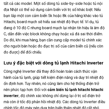
tất cả các model. Một số dòng tủ side-by-side hoặc tủ nội
địa Nhật có thể sử dụng cảm biến với trị số khác biệt. Nếu
bạn lắp một con cảm biến 5k hoặc 8k của hãng khác vào tủ
Hitachi, board mạch sẽ hiểu sai nhiệt độ thực tế. Ví dụ, tủ
đang ở 10 độ C nhưng board mạch lại nhận tín hiệu là âm độ
C, dẫn đến việc block không chạy hoặc xả đá sai thời điểm.
Do đó, khi mua hàng, bạn cần cung cấp model tủ chính xác
cho người bán hoặc đo đạc trị số của cảm biến cũ (nếu còn
đo được) để đối chiếu.
Lưu ý đặc biệt với dòng tủ lạnh Hitachi Inverter
Công nghệ Inverter đã thay đổi hoàn toàn cách thức vận
hành của tủ lạnh, giúp tiết kiệm điện năng và duy trì nhiệt độ
ổn định hơn. Tuy nhiên, nó cũng làm cho hệ thống điện trở
nên phức tạp hơn. Đối với
cảm biến tủ lạnh hitachi hitachi
inverter
, độ chính xác không chỉ dừng lại ở trị số điện trở
mà còn ở tốc độ phản hồi nhiệt độ. Các dòng tủ Inverter điều
chỉnh tốc độ máy nén dựa trên biến thiên nhiệt độ rất nhỏ