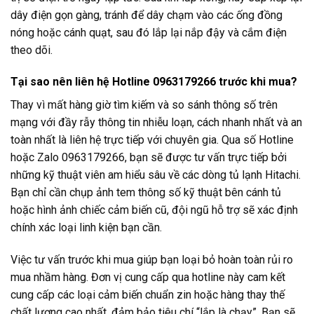
dây điện gọn gàng, tránh để dây chạm vào các ống đồng
nóng hoặc cánh quạt, sau đó lắp lại nắp đậy và cắm điện
theo dõi.
Tại sao nên liên hệ Hotline 0963179266 trước khi mua?
Thay vì mất hàng giờ tìm kiếm và so sánh thông số trên
mạng với đầy rẫy thông tin nhiễu loạn, cách nhanh nhất và an
toàn nhất là liên hệ trực tiếp với chuyên gia. Qua số Hotline
hoặc Zalo 0963179266, bạn sẽ được tư vấn trực tiếp bởi
những kỹ thuật viên am hiểu sâu về các dòng tủ lạnh Hitachi.
Bạn chỉ cần chụp ảnh tem thông số kỹ thuật bên cánh tủ
hoặc hình ảnh chiếc cảm biến cũ, đội ngũ hỗ trợ sẽ xác định
chính xác loại linh kiện bạn cần.
Việc tư vấn trước khi mua giúp bạn loại bỏ hoàn toàn rủi ro
mua nhầm hàng. Đơn vị cung cấp qua hotline này cam kết
cung cấp các loại cảm biến chuẩn zin hoặc hàng thay thế
chất lượng cao nhất, đảm bảo tiêu chí “lắp là chạy”. Bạn sẽ