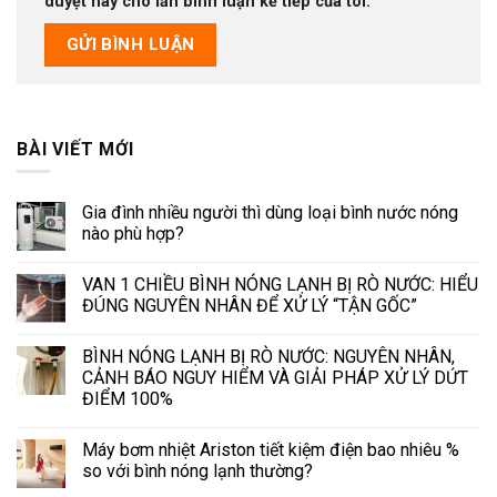
duyệt này cho lần bình luận kế tiếp của tôi.
BÀI VIẾT MỚI
Gia đình nhiều người thì dùng loại bình nước nóng
nào phù hợp?
VAN 1 CHIỀU BÌNH NÓNG LẠNH BỊ RÒ NƯỚC: HIỂU
ĐÚNG NGUYÊN NHÂN ĐỂ XỬ LÝ “TẬN GỐC”
BÌNH NÓNG LẠNH BỊ RÒ NƯỚC: NGUYÊN NHÂN,
CẢNH BÁO NGUY HIỂM VÀ GIẢI PHÁP XỬ LÝ DỨT
ĐIỂM 100%
Máy bơm nhiệt Ariston tiết kiệm điện bao nhiêu %
so với bình nóng lạnh thường?