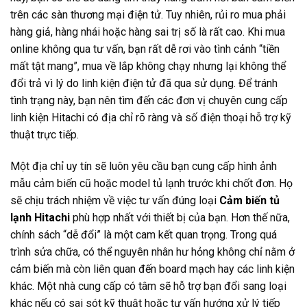
trên các sàn thương mại điện tử. Tuy nhiên, rủi ro mua phải
hàng giả, hàng nhái hoặc hàng sai trị số là rất cao. Khi mua
online không qua tư vấn, bạn rất dễ rơi vào tình cảnh “tiền
mất tật mang”, mua về lắp không chạy nhưng lại không thể
đổi trả vì lý do linh kiện điện tử đã qua sử dụng. Để tránh
tình trạng này, bạn nên tìm đến các đơn vị chuyên cung cấp
linh kiện Hitachi có địa chỉ rõ ràng và số điện thoại hỗ trợ kỹ
thuật trực tiếp.
Một địa chỉ uy tín sẽ luôn yêu cầu bạn cung cấp hình ảnh
mẫu cảm biến cũ hoặc model tủ lạnh trước khi chốt đơn. Họ
sẽ chịu trách nhiệm về việc tư vấn đúng loại
Cảm biến tủ
lạnh Hitachi
phù hợp nhất với thiết bị của bạn. Hơn thế nữa,
chính sách “dễ đổi” là một cam kết quan trọng. Trong quá
trình sửa chữa, có thể nguyên nhân hư hỏng không chỉ nằm ở
cảm biến mà còn liên quan đến board mạch hay các linh kiện
khác. Một nhà cung cấp có tâm sẽ hỗ trợ bạn đổi sang loại
khác nếu có sai sót kỹ thuật hoặc tư vấn hướng xử lý tiếp