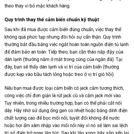
theo thay vì bỏ mặc khách hàng.
Quy trình thay thế cảm biến chuẩn kỹ thuật
Sau khi đã mua được cảm biến đúng chuẩn, việc thay thế
không quá phức tạp nhưng đòi hỏi sự cẩn thận. Quy trình
thường bắt đầu bằng việc ngắt hoàn toàn nguồn điện tủ lạnh
để đảm bảo an toàn. Tiếp theo, bạn cần tháo nắp đậy của
dàn lạnh (thường nằm ở mặt trong cùng của ngăn đá). Tại
đây, bạn sẽ thấy dàn lạnh và vị trí của cảm biến (thường
được kẹp vào bầu tách lỏng hoặc treo ở vị trí gió hồi).
Nếu bạn mua được loại cảm biến có jack cắm tương thích,
công việc chỉ đơn giản là rút jack cũ và cắm jack mới vào.
Tuy nhiên, trong nhiều trường hợp, bạn có thể phải cắt nối
dây. Hãy nhớ sử dụng ống gen co nhiệt hoặc băng dính điện
chất lượng cao để bọc mối nối, tuyệt đối không để nước
hoặc hơi ẩm xâm nhập vào mối nối này vì nó sẽ làm sai lệch
trị số điện trở ngay lập tức. Sau khi lắp xong, hãy sắp xếp lại