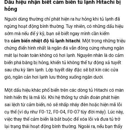
Dấu hiệu nhận biết cảm biến tủ lạnh Hitachi bị
hỏng
Người dùng thường chỉ phát hiện ra hư hỏng khi tủ lạnh đã
ngừng hoạt động bình thường. Tuy nhiên, có những dấu hiệu
sớm mà nếu để ý kỹ, bạn sẽ biết ngay mình cần kiểm
tra
cảm biến nhiệt độ tủ lạnh hitachi
. Một trong những triệu
chứng điển hình nhất là ngăn đá vẫn đông cứng nhưng ngăn
mát lại hoàn toàn không có hơi lạnh. Nguyên nhân là do cảm
biến phá băng bị hỏng, khiến tủ không thể tự động xả tuyết
sau chu kỳ làm lạnh. Lớp tuyết dày đặc sẽ bịt kín các cửa
gió, ngăn cản hơi lạnh lưu thông xuống ngăn dưới.
Một dấu hiệu khác phổ biến trên các dòng tủ Hitachi có màn
hình hiển thị là mã lỗi. Khi hệ thống tự chẩn đoán phát hiện
sai lệch từ cảm biến, nó sẽ nhấp nháy đèn hoặc hiện mã lỗi
cụ thể (ví dụ như F0-12, F0-04, F0-07 tùy đời máy). Lúc này,
việc thay thế cảm biến là bắt buộc để xóa lỗi và đưa tủ trở
lại trạng thái hoạt động bình thường. Ngoài ra, nếu bạn thấy