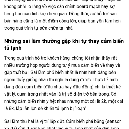
không phải lo lắng về việc cân chỉnh board mạch hay sợ
hỏng hóc các linh kiện liên quan. Đồng thời, sự hỗ trợ sau
bán hàng cũng là một điểm cộng lớn, giúp bạn yên tâm hơn
trong quá trình tự sửa chữa tại nhà.
Những sai lầm thường gặp khi tự thay cảm biến
tủ lạnh
Trong quá trình hỗ trợ khách hàng, chúng tôi nhận thấy rất
nhiều trường hợp người dùng tự ý mua cảm biến về thay và
gặp thất bại. Sai lầm phổ biến nhất là nhìn hình dáng bên
ngoài thấy giống nhau thì nghĩ là dùng được. Thực tế, hình
dáng đầu cảm biến (đầu nhựa hay đầu đồng) chỉ là thiết kế
vật lý, quan trọng nhất vẫn là trị số điện trở bên trong. Có
những cảm biến nhìn y hệt nhau nhưng một cái là 2k, một cái
là 8k, lắp lẫn lộn sẽ khiến tủ lạnh bị “loạn”.
Sai lầm thứ hai là vị trí lắp đặt. Cảm biến phá băng (sensor
xả đá) cần được kẹp chặt vào vị trí lạnh nhất của dàn lạnh