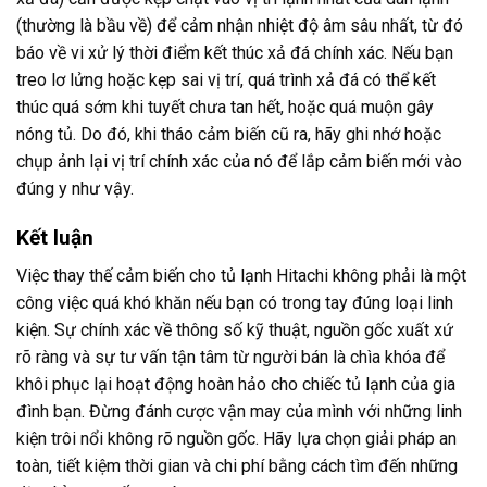
(thường là bầu về) để cảm nhận nhiệt độ âm sâu nhất, từ đó
báo về vi xử lý thời điểm kết thúc xả đá chính xác. Nếu bạn
treo lơ lửng hoặc kẹp sai vị trí, quá trình xả đá có thể kết
thúc quá sớm khi tuyết chưa tan hết, hoặc quá muộn gây
nóng tủ. Do đó, khi tháo cảm biến cũ ra, hãy ghi nhớ hoặc
chụp ảnh lại vị trí chính xác của nó để lắp cảm biến mới vào
đúng y như vậy.
Kết luận
Việc thay thế cảm biến cho tủ lạnh Hitachi không phải là một
công việc quá khó khăn nếu bạn có trong tay đúng loại linh
kiện. Sự chính xác về thông số kỹ thuật, nguồn gốc xuất xứ
rõ ràng và sự tư vấn tận tâm từ người bán là chìa khóa để
khôi phục lại hoạt động hoàn hảo cho chiếc tủ lạnh của gia
đình bạn. Đừng đánh cược vận may của mình với những linh
kiện trôi nổi không rõ nguồn gốc. Hãy lựa chọn giải pháp an
toàn, tiết kiệm thời gian và chi phí bằng cách tìm đến những