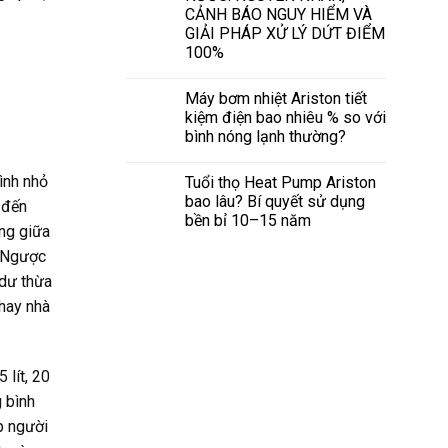
CẢNH BÁO NGUY HIỂM VÀ
GIẢI PHÁP XỬ LÝ DỨT ĐIỂM
100%
Máy bơm nhiệt Ariston tiết
kiệm điện bao nhiêu % so với
bình nóng lạnh thường?
ình nhỏ
Tuổi thọ Heat Pump Ariston
bao lâu? Bí quyết sử dụng
 đến
bền bỉ 10–15 năm
óng giữa
. Ngược
 dư thừa
hay nhà
 lít, 20
g bình
ép người