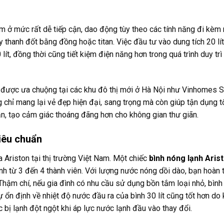
 ở mức rất dễ tiếp cận, dao động tùy theo các tính năng đi kèm
y thanh đốt bằng đồng hoặc titan. Việc đầu tư vào dung tích 20 lí
ít, đồng thời cũng tiết kiệm điện năng hơn trong quá trình duy trì
được ưa chuộng tại các khu đô thị mới ở Hà Nội như Vinhomes S
 chỉ mang lại vẻ đẹp hiện đại, sang trọng mà còn giúp tận dụng t
n, tạo cảm giác thoáng đãng hơn cho không gian thư giãn.
tiêu chuẩn
 Ariston tại thị trường Việt Nam. Một chiếc
bình nóng lạnh Arist
h từ 3 đến 4 thành viên. Với lượng nước nóng dồi dào, bạn hoàn 
hậm chí, nếu gia đình có nhu cầu sử dụng bồn tắm loại nhỏ, bình 
n định về nhiệt độ nước đầu ra của bình 30 lít cũng tốt hơn do 
 bị lạnh đột ngột khi áp lực nước lạnh đầu vào thay đổi.