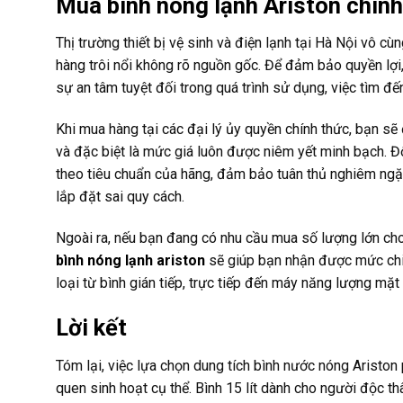
Mua bình nóng lạnh Ariston chính
Thị trường thiết bị vệ sinh và điện lạnh tại Hà Nội vô c
hàng trôi nổi không rõ nguồn gốc. Để đảm bảo quyền lợ
sự an tâm tuyệt đối trong quá trình sử dụng, việc tìm đ
Khi mua hàng tại các đại lý ủy quyền chính thức, bạn sẽ
và đặc biệt là mức giá luôn được niêm yết minh bạch. Độ
theo tiêu chuẩn của hãng, đảm bảo tuân thủ nghiêm ngặt 
lắp đặt sai quy cách.
Ngoài ra, nếu bạn đang có nhu cầu mua số lượng lớn cho c
bình nóng lạnh ariston
sẽ giúp bạn nhận được mức chiế
loại từ bình gián tiếp, trực tiếp đến máy năng lượng mặt 
Lời kết
Tóm lại, việc lựa chọn dung tích bình nước nóng Ariston 
quen sinh hoạt cụ thể. Bình 15 lít dành cho người độc thân