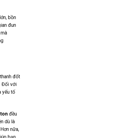
lớn, bồn
gian đun
m mà
ng
 thanh đốt
 Đối với
 yếu tố
ston
đều
n dù là
 Hơn nữa,
iúp bạn