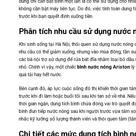
dùng chỉ cần bật bình một lần là có thể sử dụng cho nh
không cần bật máy liên tục. Do đó, việc tính toán dung t
trước khi bạn quyết định xuống tiền.
Phân tích nhu cầu sử dụng nước n
Khi sinh sống tại Hà Nội, thói quen sử dụng nước nóng 
nhu cầu có thể giảm xuống, nhưng vào mùa đông, tần s
các bà nội trợ sử dụng để rửa bát đĩa nhằm loại bỏ dầu 
nhỏ. Chính vì vậy, một chiếc
bình nước nóng Ariston
lý
quá tải hay hết nước.
Bên cạnh đó, áp lực cuộc sống đô thị khiến thời gian t
trước khi đi làm hoặc buổi tối sau khi tan sở về nhà. N
thời gian ngắn, dung tích bình chứa đóng vai trò quyết
bình đun tiếp nước nóng sau khi người trước vừa tắm x
nhắc kỹ lưỡng số lượng thành viên và thói quen tắm (tắ
Chi tiết các mức dung tích bình 