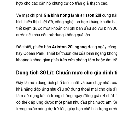
hợp cho các căn hộ chung cư có trần giả thạch cao.
Về mặt chi phí,
Giá bình nóng lạnh ariston 20l
cũng nằm
hình hiển thị nhiệt độ, công nghệ ion bạc kháng khuẩn ha
tiết kiệm được một khoản chi phí ban đầu so với bình 30 l
nước nếu nhu cầu sử dụng không quá lớn.
Đặc biệt, phiên bản
Ariston 20l ngang
đang ngày càng 
hay Ocean Park. Thiết kế thuôn dài của bình ngang không
khoảng không gian phía trên cửa phòng tắm hoặc âm trầ
Dung tích 30 Lít: Chuẩn mực cho gia đình 
Đây là mức dung tích phổ biến nhất và bán chạy nhất của
khả năng đáp ứng nhu cầu sử dụng thoải mái cho gia đìn
tâm sử dụng kể cả trong những ngày đông giá rét nhất. T
có thể đáp ứng được một phần nhu cầu pha nước ấm. Sự ổ
lượng nước nóng dự trữ lớn, giúp hạn chế tình trạng nước