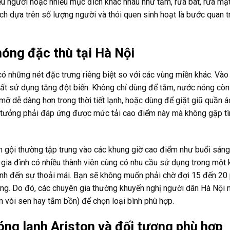
iều người hoặc nhiều mục đích khác nhau như tắm, rửa bát, rửa mặ
ích dựa trên số lượng người và thói quen sinh hoạt là bước quan t
óng đặc thù tại Hà Nội
có những nét đặc trưng riêng biệt so với các vùng miền khác. Vào
uất sử dụng tăng đột biến. Không chỉ dùng để tắm, nước nóng cò
mỡ dễ dàng hơn trong thời tiết lạnh, hoặc dùng để giặt giũ quần á
 tưởng phải đáp ứng được mức tải cao điểm này mà không gặp tì
ắm gội thường tập trung vào các khung giờ cao điểm như buổi sán
ếu gia đình có nhiều thành viên cùng có nhu cầu sử dụng trong một
 định đến sự thoải mái. Bạn sẽ không muốn phải chờ đợi 15 đến 20
ong. Do đó, các chuyên gia thường khuyến nghị người dân Hà Nội 
m vòi sen hay tắm bồn) để chọn loại bình phù hợp.
nóng lạnh Ariston và đối tượng phù hợp