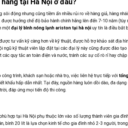
 hãng tại Hà Nội ở đâu?
ùng sôi động nhưng cũng tiềm ẩn nhiều rủi ro về hàng giả, hàng nhá
i, được hưởng chế độ bảo hành chính hãng lên đến 7-10 năm (tùy
ến một
đại lý bình nóng lạnh ariston tại hà nội
uy tín là điều bắt 
 được tư vấn kỹ càng hơn về kỹ thuật, được hỗ trợ khảo sát địa hì
i ngũ kỹ thuật viên lắp đặt tại các đại lý này cũng được đào tạo
các quy tắc an toàn điện và nước, tránh các sự cố rò rỉ hay chập
ông trình, khách sạn hoặc nhà trọ, việc liên hệ trực tiếp với
tổn
t khấu hấp dẫn nhất. Tại đây, nguồn hàng luôn dồi dào, đa dạng
trời, đáp ứng mọi tiến độ thi công.
phù hợp tại Hà Nội phụ thuộc lớn vào số lượng thành viên gia đình
, bình 20 lít là lựa chọn kinh tế cho gia đình nhỏ 2-3 người, trong