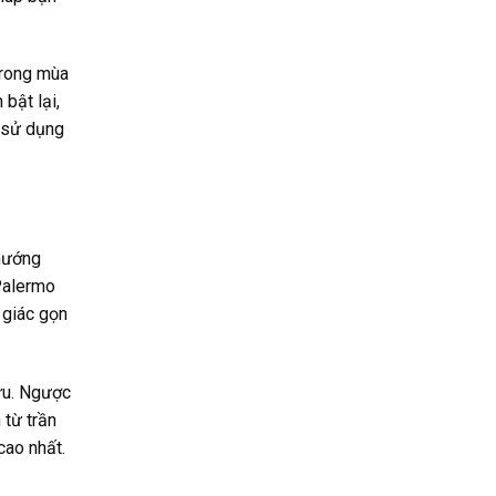
trong mùa
bật lại,
n sử dụng
 hướng
Palermo
 giác gọn
 ưu. Ngược
 từ trần
cao nhất.