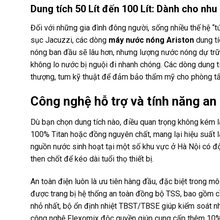
Dung tích 50 Lít đến 100 Lít: Dành cho nhu
Đối với những gia đình đông người, sống nhiều thế hệ “
sục Jacuzzi, các dòng
máy nước nóng Ariston
dung tí
nóng ban đầu sẽ lâu hơn, nhưng lượng nước nóng dự tr
không lo nước bị nguội đi nhanh chóng. Các dòng dung tí
thượng, tum kỹ thuật để đảm bảo thẩm mỹ cho phòng tắ
Công nghệ hỗ trợ và tính năng an
Dù bạn chọn dung tích nào, điều quan trọng không kém l
100% Titan hoặc đồng nguyên chất, mang lại hiệu suất l
nguồn nước sinh hoạt tại một số khu vực ở Hà Nội có độ 
then chốt để kéo dài tuổi thọ thiết bị.
An toàn điện luôn là ưu tiên hàng đầu, đặc biệt trong 
được trang bị hệ thống an toàn đồng bộ TSS, bao gồm cầ
nhỏ nhất, bộ ổn định nhiệt TBST/TBSE giúp kiểm soát n
công nghệ Flexomix độc quyền giúp cung cấp thêm 10% 