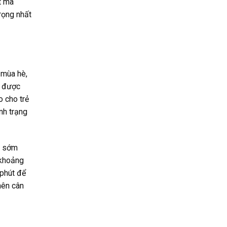
t mà
rọng nhất
 mùa hè,
n được
o cho trẻ
nh trạng
g sớm
 khoảng
 phút để
nên cân