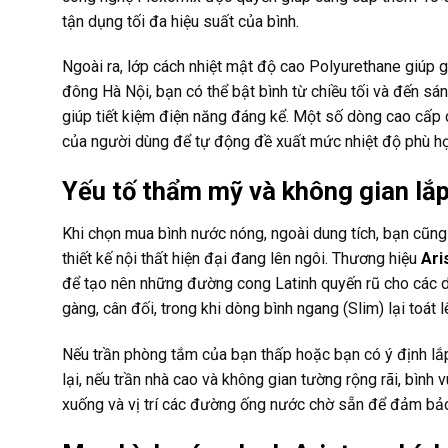
tận dụng tối đa hiệu suất của bình.
Ngoài ra, lớp cách nhiệt mật độ cao Polyurethane giúp g
đông Hà Nội, bạn có thể bật bình từ chiều tối và đến s
giúp tiết kiệm điện năng đáng kể. Một số dòng cao cấp 
của người dùng để tự động đề xuất mức nhiệt độ phù hợp
Yếu tố thẩm mỹ và không gian lắp
Khi chọn mua bình nước nóng, ngoài dung tích, bạn cũng
thiết kế nội thất hiện đại đang lên ngôi. Thương hiệu
Ari
để tạo nên những đường cong Latinh quyến rũ cho các 
gàng, cân đối, trong khi dòng bình ngang (Slim) lại toát l
Nếu trần phòng tắm của bạn thấp hoặc bạn có ý định lắp 
lại, nếu trần nhà cao và không gian tường rộng rãi, bìn
xuống và vị trí các đường ống nước chờ sẵn để đảm bảo 