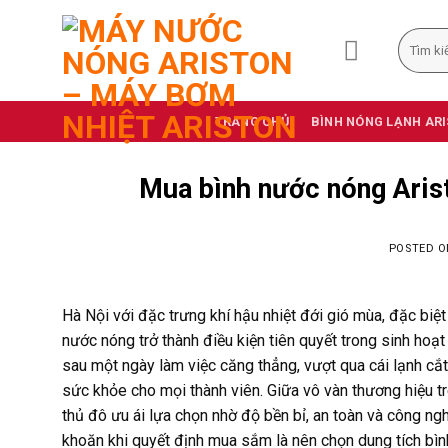
Skip
to
Tìm
kiếm:
content
TRANG CHỦ
BÌNH NÓNG LẠNH AR
Mua bình nước nóng Arist
POSTED 
Hà Nội với đặc trưng khí hậu nhiệt đới gió mùa, đặc bi
nước nóng trở thành điều kiện tiên quyết trong sinh ho
sau một ngày làm việc căng thẳng, vượt qua cái lạnh cắ
sức khỏe cho mọi thành viên. Giữa vô vàn thương hiệu tr
thủ đô ưu ái lựa chọn nhờ độ bền bỉ, an toàn và công ngh
khoăn khi quyết định mua sắm là nên chọn dung tích bình