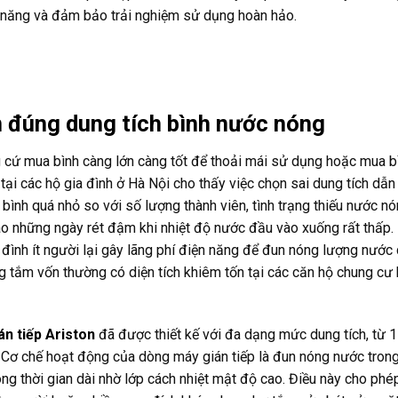
ện năng và đảm bảo trải nghiệm sử dụng hoàn hảo.
n đúng dung tích bình nước nóng
g cứ mua bình càng lớn càng tốt để thoải mái sử dụng hoặc mua b
g tại các hộ gia đình ở Hà Nội cho thấy việc chọn sai dung tích dẫn
bình quá nhỏ so với số lượng thành viên, tình trạng thiếu nước n
 vào những ngày rét đậm khi nhiệt độ nước đầu vào xuống rất thấp
ia đình ít người lại gây lãng phí điện năng để đun nóng lượng nước
 tắm vốn thường có diện tích khiêm tốn tại các căn hộ chung cư 
n tiếp Ariston
đã được thiết kế với đa dạng mức dung tích, từ 15
lít. Cơ chế hoạt động của dòng máy gián tiếp là đun nóng nước tron
rong thời gian dài nhờ lớp cách nhiệt mật độ cao. Điều này cho ph