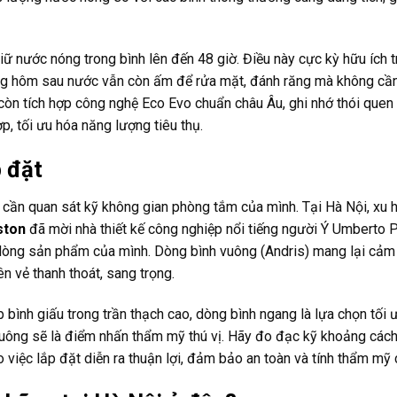
iữ nước nóng trong bình lên đến 48 giờ. Điều này cực kỳ hữu ích 
áng hôm sau nước vẫn còn ấm để rửa mặt, đánh răng mà không cần 
còn tích hợp công nghệ Eco Evo chuẩn châu Âu, ghi nhớ thói que
, tối ưu hóa năng lượng tiêu thụ.
 đặt
 cần quan sát kỹ không gian phòng tắm của mình. Tại Hà Nội, xu
ston
đã mời nhà thiết kế công nghiệp nổi tiếng người Ý Umberto 
dòng sản phẩm của mình. Dòng bình vuông (Andris) mang lại cảm
ên vẻ thanh thoát, sang trọng.
bình giấu trong trần thạch cao, dòng bình ngang là lựa chọn tối
h vuông sẽ là điểm nhấn thẩm mỹ thú vị. Hãy đo đạc kỹ khoảng cách
việc lắp đặt diễn ra thuận lợi, đảm bảo an toàn và tính thẩm mỹ 