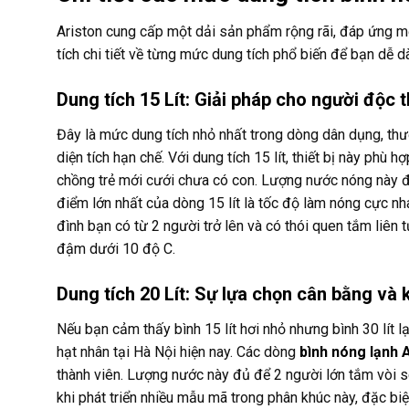
Ariston cung cấp một dải sản phẩm rộng rãi, đáp ứng m
tích chi tiết về từng mức dung tích phổ biến để bạn dễ 
Dung tích 15 Lít: Giải pháp cho người độc 
Đây là mức dung tích nhỏ nhất trong dòng dân dụng, thư
diện tích hạn chế. Với dung tích 15 lít, thiết bị này phù
chồng trẻ mới cưới chưa có con. Lượng nước nóng này đ
điểm lớn nhất của dòng 15 lít là tốc độ làm nóng cực nha
đình bạn có từ 2 người trở lên và có thói quen tắm liên 
đậm dưới 10 độ C.
Dung tích 20 Lít: Sự lựa chọn cân bằng và k
Nếu bạn cảm thấy bình 15 lít hơi nhỏ nhưng bình 30 lít lạ
hạt nhân tại Hà Nội hiện nay. Các dòng
bình nóng lạnh A
thành viên. Lượng nước này đủ để 2 người lớn tắm vòi se
khi phát triển nhiều mẫu mã trong phân khúc này, đặc biệt