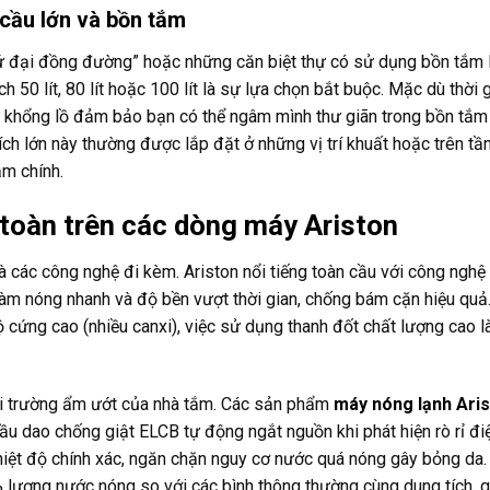
 cầu lớn và bồn tắm
tứ đại đồng đường” hoặc những căn biệt thự có sử dụng bồn tắm 
ch 50 lít, 80 lít hoặc 100 lít là sự lựa chọn bắt buộc. Mặc dù thời 
ữ khổng lồ đảm bảo bạn có thể ngâm mình thư giãn trong bồn tắ
ch lớn này thường được lắp đặt ở những vị trí khuất hoặc trên tầ
m chính.
 toàn trên các dòng máy Ariston
à các công nghệ đi kèm. Ariston nổi tiếng toàn cầu với công nghệ
àm nóng nhanh và độ bền vượt thời gian, chống bám cặn hiệu quả.
cứng cao (nhiều canxi), việc sử dụng thanh đốt chất lượng cao là
môi trường ẩm ướt của nhà tắm. Các sản phẩm
máy nóng lạnh Ari
u dao chống giật ELCB tự động ngắt nguồn khi phát hiện rò rỉ điệ
hiệt độ chính xác, ngăn chặn nguy cơ nước quá nóng gây bỏng da.
lượng nước nóng so với các bình thông thường cùng dung tích, g