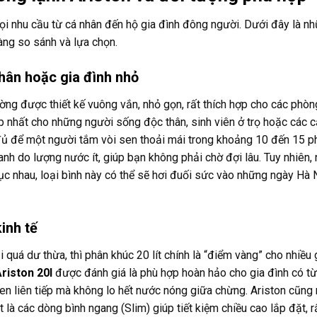
ọi nhu cầu từ cá nhân đến hộ gia đình đông người. Dưới đây là n
dàng so sánh và lựa chọn.
thân hoặc gia đình nhỏ
ờng được thiết kế vuông vắn, nhỏ gọn, rất thích hợp cho các phò
 hợp nhất cho những người sống độc thân, sinh viên ở trọ hoặc các 
ủ để một người tắm vòi sen thoải mái trong khoảng 10 đến 15 ph
nh do lượng nước ít, giúp bạn không phải chờ đợi lâu. Tuy nhiên, 
tục nhau, loại bình này có thể sẽ hơi đuối sức vào những ngày Hà N
inh tế
i quá dư thừa, thì phân khúc 20 lít chính là “điểm vàng” cho nhiều 
riston 20l
được đánh giá là phù hợp hoàn hảo cho gia đình có từ
n liên tiếp mà không lo hết nước nóng giữa chừng. Ariston cũng r
 là các dòng bình ngang (Slim) giúp tiết kiệm chiều cao lắp đặt, r