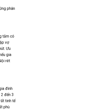
hững phân
ng tắm có
cặp vợ
út. Ưu
nếu gia
ội rét
gia đình
 2 đến 3
ất tinh tế
ất phù