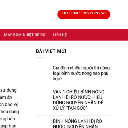
HOTLINE: 0963179266
MÁY BƠM NHIỆT BỂ BƠI
LIÊN HỆ
BÀI VIẾT MỚI
Gia đình nhiều người thì dùng
loại bình nước nóng nào phù
hợp?
u sử dụng
VAN 1 CHIỀU BÌNH NÓNG
LẠNH BỊ RÒ NƯỚC: HIỂU
 ấm áp
ĐÚNG NGUYÊN NHÂN ĐỂ
còn bảo vệ
XỬ LÝ “TẬN GỐC”
 tiêu dùng
hàng băn
BÌNH NÓNG LẠNH BỊ RÒ
 giúp bạn
NƯỚC: NGUYÊN NHÂN,