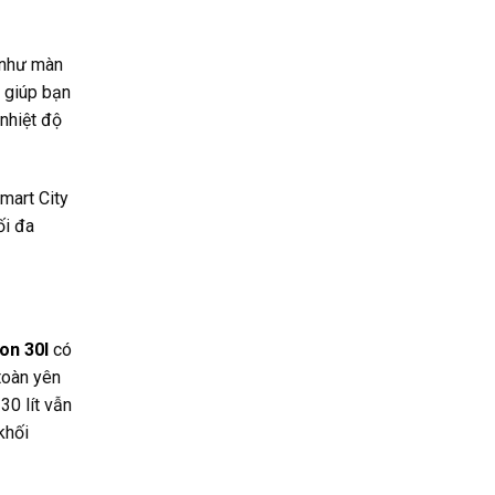
 như màn
t giúp bạn
 nhiệt độ
mart City
ối đa
on 30l
có
toàn yên
30 lít vẫn
khối