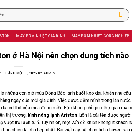
ISTON
MÁY BƠM NHIỆT GIA ĐÌNH
MÁY BƠM NHIỆT CÔNG NGHIỆP
on ở Hà Nội nên chọn dung tích nào
ON
THÁNG MỘT 5, 2026
BY
ADMIN
ệt là những cơn gió mùa Đông Bắc lạnh buốt kéo dài, khiến nhu cầ
ạt hàng ngày của mỗi gia đình. Việc được đắm mình trong làn nước
t da cắt thịt của mùa đông miền Bắc không chỉ giúp thư giãn mà 
ên thị trường,
bình nóng lạnh Ariston
luôn là cái tên được người
ệ vượt trội đến từ Ý. Tuy nhiên, một vấn đề khiến không ít khách 
 bao nhiêu là phù hợp nhất. Bài viết này sẽ phân tích chuyên sâu