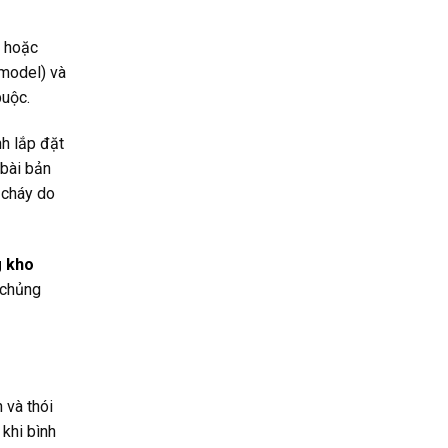
i hoặc
 model) và
buộc.
nh lắp đặt
 bài bản
 cháy do
g kho
 chủng
 và thói
 khi bình