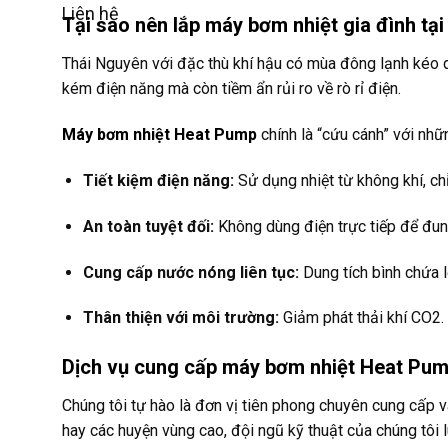
Được xếp
Liên hệ
Tại sao nên lắp máy bơm nhiệt gia đình tạ
hạng
4.83
5
sao
Thái Nguyên với đặc thù khí hậu có mùa đông lạnh kéo dà
kém điện năng mà còn tiềm ẩn rủi ro về rò rỉ điện.
Máy bơm nhiệt Heat Pump
chính là “cứu cánh” với nhữ
Tiết kiệm điện năng:
Sử dụng nhiệt từ không khí, ch
An toàn tuyệt đối:
Không dùng điện trực tiếp để đun 
Cung cấp nước nóng liên tục:
Dung tích bình chứa l
Thân thiện với môi trường:
Giảm phát thải khí CO2.
Dịch vụ cung cấp máy bơm nhiệt Heat Pump
Chúng tôi tự hào là đơn vị tiên phong chuyên cung cấp v
hay các huyện vùng cao, đội ngũ kỹ thuật của chúng tôi 