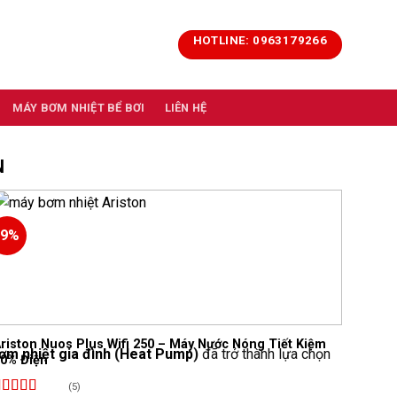
HOTLINE: 0963179266
MÁY BƠM NHIỆT BỂ BƠI
LIÊN HỆ
N
-9%
Add to
wishlist
riston Nuos Plus Wifi 250 – Máy Nước Nóng Tiết Kiệm
ơm nhiệt gia đình
(
Heat Pump
)
đã trở thành lựa chọn
80% Điện
(5)