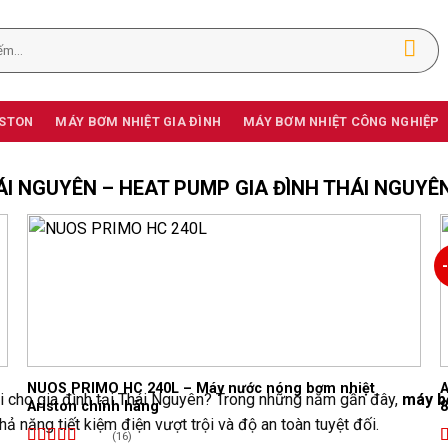
ISTON
MÁY BƠM NHIỆT GIA ĐÌNH
MÁY BƠM NHIỆT CÔNG NGHIỆP
ÁI NGUYÊN – HEAT PUMP GIA ĐÌNH THÁI NGUYÊ
Add to
wishlist
NUOS PRIMO HC 240L – Máy nước nóng bơm nhiệt
A
ại cho gia đình tại Thái Nguyên? Trong những năm gần đây,
máy b
Ariston chính hãng
ả năng tiết kiệm điện vượt trội và độ an toàn tuyệt đối.
(16)