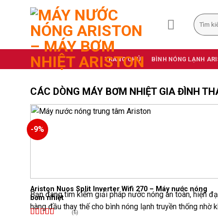
Skip
to
Tìm
kiếm:
content
TRANG CHỦ
BÌNH NÓNG LẠNH AR
CÁC DÒNG MÁY BƠM NHIỆT GIA ĐÌNH TH
-9%
Add to
wishlist
Ariston Nuos Split Inverter Wifi 270 – Máy nước nóng
Bạn đang tìm kiếm giải pháp nước nóng an toàn, hiện đ
bơm nhiệt
hàng đầu thay thế cho bình nóng lạnh truyền thống nhờ kh
(6)