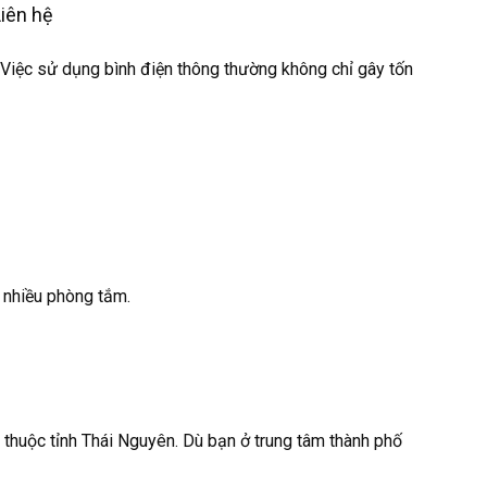
Được xếp
Liên hệ
hạng
4.80
5
ao
. Việc sử dụng bình điện thông thường không chỉ gây tốn
 nhiều phòng tắm.
 thuộc tỉnh Thái Nguyên. Dù bạn ở trung tâm thành phố