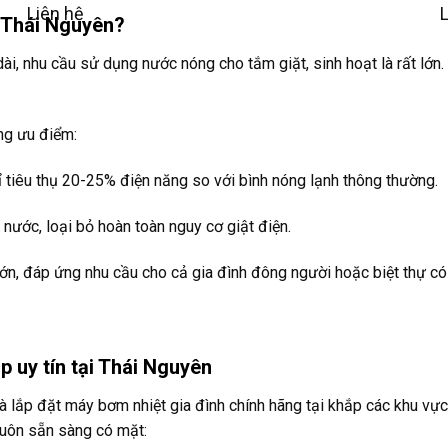
Được xếp
Liên hệ
i Thái Nguyên?
hạng
4.81
5
sao
s
i, nhu cầu sử dụng nước nóng cho tắm giặt, sinh hoạt là rất lớn
ng ưu điểm:
ỉ tiêu thụ 20-25% điện năng so với bình nóng lạnh thông thường.
nước, loại bỏ hoàn toàn nguy cơ giật điện.
ớn, đáp ứng nhu cầu cho cả gia đình đông người hoặc biệt thự có
 uy tín tại Thái Nguyên
à lắp đặt máy bơm nhiệt gia đình chính hãng tại khắp các khu vực
luôn sẵn sàng có mặt: