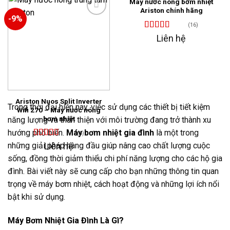
Máy nước nóng bơm nhiệt
Ariston chính hãng
-9%
(16)
Được xếp
Liên hệ
Add to
hạng
4.81
5
wishlist
sao
Ariston Nuos Split Inverter
Trong thời đại hiện nay, việc sử dụng các thiết bị tiết kiệm
Wifi 270 – Máy nước nóng
bơm nhiệt
năng lượng và thân thiện với môi trường đang trở thành xu
hướng phổ biến.
Máy bơm nhiệt gia đình
là một trong
(6)
Được xếp
những giải pháp hàng đầu giúp nâng cao chất lượng cuộc
Liên hệ
hạng
4.83
5
sống, đồng thời giảm thiểu chi phí năng lượng cho các hộ gia
sao
đình. Bài viết này sẽ cung cấp cho bạn những thông tin quan
trọng về máy bơm nhiệt, cách hoạt động và những lợi ích nổi
bật khi sử dụng.
Máy Bơm Nhiệt Gia Đình Là Gì?