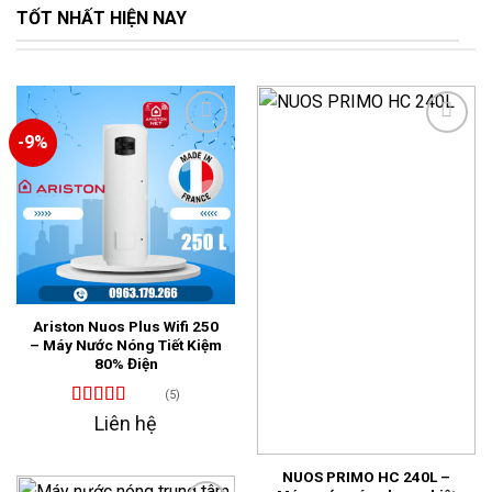
TỐT NHẤT HIỆN NAY
-9%
Add to
Add to
wishlist
wishlist
Ariston Nuos Plus Wifi 250
– Máy Nước Nóng Tiết Kiệm
80% Điện
(5)
Được xếp
Liên hệ
hạng
4.80
5
sao
NUOS PRIMO HC 240L –