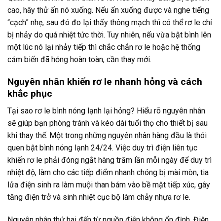
cao, hãy thử ấn nó xuống. Nếu ấn xuống được và nghe tiếng
“cạch” nhẹ, sau đó đo lại thấy thông mạch thì có thể rơ le chỉ
bị nhảy do quá nhiệt tức thời. Tuy nhiên, nếu vừa bật bình lên
một lúc nó lại nhảy tiếp thì chắc chắn rơ le hoặc hệ thống
cảm biến đã hỏng hoàn toàn, cần thay mới.
Nguyên nhân khiến rơ le nhanh hỏng và cách
khắc phục
Tại sao rơ le bình nóng lạnh lại hỏng? Hiểu rõ nguyên nhân
sẽ giúp bạn phòng tránh và kéo dài tuổi thọ cho thiết bị sau
khi thay thế. Một trong những nguyên nhân hàng đầu là thói
quen bật bình nóng lạnh 24/24. Việc duy trì điện liên tục
khiến rơ le phải đóng ngắt hàng trăm lần mỗi ngày để duy trì
nhiệt độ, làm cho các tiếp điểm nhanh chóng bị mài mòn, tia
lửa điện sinh ra làm muội than bám vào bề mặt tiếp xúc, gây
tăng điện trở và sinh nhiệt cục bộ làm chảy nhựa rơ le.
Nguyên nhân thứ hai đến từ nguồn điện không ổn định. Điện