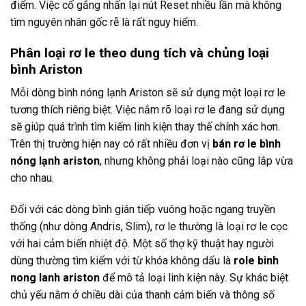
điểm. Việc cố gắng nhấn lại nút Reset nhiều lần mà không
tìm nguyên nhân gốc rễ là rất nguy hiểm.
Phân loại rơ le theo dung tích và chủng loại
bình Ariston
Mỗi dòng bình nóng lạnh Ariston sẽ sử dụng một loại rơ le
tương thích riêng biệt. Việc nắm rõ loại rơ le đang sử dụng
sẽ giúp quá trình tìm kiếm linh kiện thay thế chính xác hơn.
Trên thị trường hiện nay có rất nhiều đơn vị
bán rơ le bình
nóng lạnh ariston
, nhưng không phải loại nào cũng lắp vừa
cho nhau.
Đối với các dòng bình gián tiếp vuông hoặc ngang truyền
thống (như dòng Andris, Slim), rơ le thường là loại rơ le cọc
với hai cảm biến nhiệt độ. Một số thợ kỹ thuật hay người
dùng thường tìm kiếm với từ khóa không dấu là
role binh
nong lanh ariston
để mô tả loại linh kiện này. Sự khác biệt
chủ yếu nằm ở chiều dài của thanh cảm biến và thông số