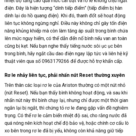
nhiệt độ tăng cao quá mức cài đặt và rơ le không chịu ngắt
điện. Đây là hiện tượng “dính tiếp điểm” (tiếp điểm bị hàn
dính lại do hồ quang điện). Khi đó, thanh đốt sẽ hoạt động
liên tục không ngừng nghỉ. Điều này không chỉ gây tốn điện
năng khủng khiếp mà còn làm tăng áp suất trong bình chứa
lên mức nguy hiểm, có thể dẫn đến nổ bình nếu van an toàn
cũng bị kẹt. Nếu bạn nghe thấy tiếng nước sôi ục ục bên
trong bình, hãy ngắt cầu dao điện ngay lập tức và liên hệ kỹ
thuật viên qua số 0963179266 để được hỗ trợ khẩn cấp.
Rơ le nhảy liên tục, phải nhấn nút Reset thường xuyên
Trên thân các loại rơ le của Ariston thường có một nút nhỏ
(nút Reset). Nếu bạn thấy bình không hoạt động, và sau khi
nhấn nút này thì bình chạy lại, nhưng chỉ được một thời gian
ngắn lại bị ngắt, thì chứng tỏ rơ le đang gặp vấn đề nghiêm
trọng. Có thể rơ le cảm biến nhiệt độ sai, cho rằng nước đã
quá nóng nên kích hoạt chế độ bảo vệ, hoặc chính cơ cấu lò
xo bên trong rơ le đã bị yếu, không còn khả năng giữ tiếp