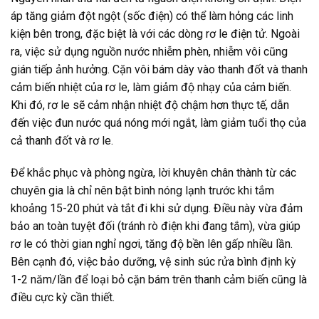
áp tăng giảm đột ngột (sốc điện) có thể làm hỏng các linh
kiện bên trong, đặc biệt là với các dòng rơ le điện tử. Ngoài
ra, việc sử dụng nguồn nước nhiễm phèn, nhiễm vôi cũng
gián tiếp ảnh hưởng. Cặn vôi bám dày vào thanh đốt và thanh
cảm biến nhiệt của rơ le, làm giảm độ nhạy của cảm biến.
Khi đó, rơ le sẽ cảm nhận nhiệt độ chậm hơn thực tế, dẫn
đến việc đun nước quá nóng mới ngắt, làm giảm tuổi thọ của
cả thanh đốt và rơ le.
Để khắc phục và phòng ngừa, lời khuyên chân thành từ các
chuyên gia là chỉ nên bật bình nóng lạnh trước khi tắm
khoảng 15-20 phút và tắt đi khi sử dụng. Điều này vừa đảm
bảo an toàn tuyệt đối (tránh rò điện khi đang tắm), vừa giúp
rơ le có thời gian nghỉ ngơi, tăng độ bền lên gấp nhiều lần.
Bên cạnh đó, việc bảo dưỡng, vệ sinh súc rửa bình định kỳ
1-2 năm/lần để loại bỏ cặn bám trên thanh cảm biến cũng là
điều cực kỳ cần thiết.