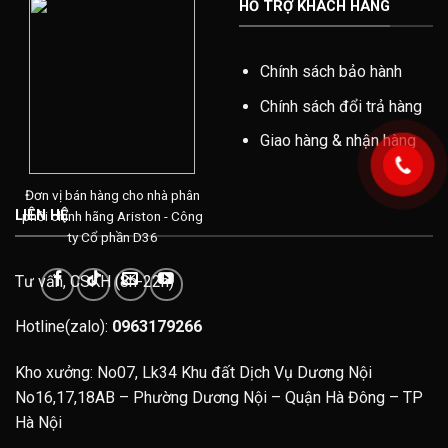
HỖ TRỢ KHÁCH HÀNG
Chính sách bảo hành
Chính sách đổi trả hàng
Giao hàng & nhận hàng
Đơn vị bán hàng cho nhà phân
LIÊN HỆ
phối chính hãng Ariston - Công
ty Cổ phần D36
Tư vấn, CSKH (8h-22h)
Hotline(zalo):
0963179266
Kho xưởng: No07, Lk34 Khu đất Dịch Vụ Dương Nội
No16,17,18AB – Phường Dương Nội – Quận Hà Đông – TP
Hà Nội