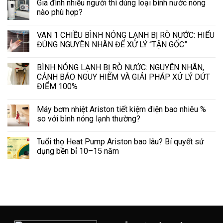
Gia đình nhiều người thì dùng loại bình nước nóng
nào phù hợp?
VAN 1 CHIỀU BÌNH NÓNG LẠNH BỊ RÒ NƯỚC: HIỂU
ĐÚNG NGUYÊN NHÂN ĐỂ XỬ LÝ “TẬN GỐC”
BÌNH NÓNG LẠNH BỊ RÒ NƯỚC: NGUYÊN NHÂN,
CẢNH BÁO NGUY HIỂM VÀ GIẢI PHÁP XỬ LÝ DỨT
ĐIỂM 100%
Máy bơm nhiệt Ariston tiết kiệm điện bao nhiêu %
so với bình nóng lạnh thường?
Tuổi thọ Heat Pump Ariston bao lâu? Bí quyết sử
dụng bền bỉ 10–15 năm