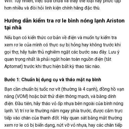
Wifi. Tuy nhiên, việc sửa chữa và thay thế loại này phức tạp
hơn nhiều và đòi hỏi linh kiện chính hãng đặc thù.
Hướng dẫn kiểm tra rơ le bình nóng lạnh Ariston
tại nhà
Nếu bạn có kiến thức cơ bản về điện và muốn tự kiểm tra
xem rơ le của mình có thực sự bị hỏng hay không trước khi
gọi thợ, hãy tuân thủ nghiêm ngặt các bước sau đây. Lưu ý
quan trọng nhất là phải ngắt hoàn toàn nguồn điện (tắt
Aptomat) trước khi thực hiện bất kỳ thao tác nào.
Bước 1: Chuẩn bị dụng cụ và tháo mặt nạ bình
Bạn cần chuẩn bị tuốc nơ vít (thường là 4 cạnh), đồng hồ vạn
năng (VOM) hoặc bút thử điện thông mạch, và băng dính
điện. Đầu tiên, hãy tháo vỏ ốp nhựa bên ngoài của bình nóng
lạnh. Vị trí rơ le thường nằm ngay phía trước, được cắm trực
tiếp vào chân của thanh đốt. Hãy quan sát bằng mắt thường
xem rơ le có bị biến dạng, nứt vỡ vỏ nhựa, hay các chân tiếp