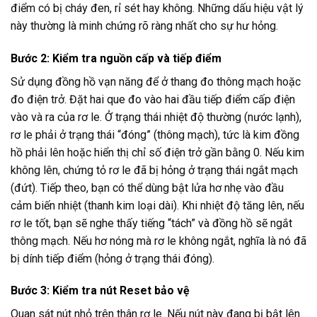
điểm có bị cháy đen, rỉ sét hay không. Những dấu hiệu vật lý
này thường là minh chứng rõ ràng nhất cho sự hư hỏng.
Bước 2: Kiểm tra nguồn cấp và tiếp điểm
Sử dụng đồng hồ vạn năng để ở thang đo thông mạch hoặc
đo điện trở. Đặt hai que đo vào hai đầu tiếp điểm cấp điện
vào và ra của rơ le. Ở trạng thái nhiệt độ thường (nước lạnh),
rơ le phải ở trạng thái “đóng” (thông mạch), tức là kim đồng
hồ phải lên hoặc hiển thị chỉ số điện trở gần bằng 0. Nếu kim
không lên, chứng tỏ rơ le đã bị hỏng ở trạng thái ngắt mạch
(đứt). Tiếp theo, bạn có thể dùng bật lửa hơ nhẹ vào đầu
cảm biến nhiệt (thanh kim loại dài). Khi nhiệt độ tăng lên, nếu
rơ le tốt, bạn sẽ nghe thấy tiếng “tách” và đồng hồ sẽ ngắt
thông mạch. Nếu hơ nóng mà rơ le không ngắt, nghĩa là nó đã
bị dính tiếp điểm (hỏng ở trạng thái đóng).
Bước 3: Kiểm tra nút Reset bảo vệ
Quan sát nút nhỏ trên thân rơ le. Nếu nút này đang bị bật lên