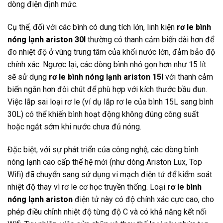
dòng điện định mức.
Cụ thể, đối với các bình có dung tích lớn, linh kiện
rơ le bình
nóng lạnh ariston 30l
thường có thanh cảm biến dài hơn để
đo nhiệt độ ở vùng trung tâm của khối nước lớn, đảm bảo độ
chính xác. Ngược lại, các dòng bình nhỏ gọn hơn như 15 lít
sẽ sử dụng
rơ le bình nóng lạnh ariston 15l
với thanh cảm
biến ngắn hơn đôi chút để phù hợp với kích thước bầu đun.
Việc lắp sai loại rơ le (ví dụ lắp rơ le của bình 15L sang bình
30L) có thể khiến bình hoạt động không đúng công suất
hoặc ngắt sớm khi nước chưa đủ nóng.
Đặc biệt, với sự phát triển của công nghệ, các dòng bình
nóng lạnh cao cấp thế hệ mới (như dòng Ariston Lux, Top
Wifi) đã chuyển sang sử dụng vi mạch điện tử để kiểm soát
nhiệt độ thay vì rơ le cơ học truyền thống. Loại
rơ le bình
nóng lạnh ariston
điện tử này có độ chính xác cực cao, cho
phép điều chỉnh nhiệt độ từng độ C và có khả năng kết nối