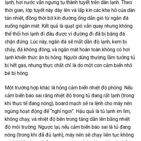
lạnh, hơi nước vẫn ngưng tụ thành tuyết trên dàn lạnh. Theo
thời gian, lớp tuyết này dày lên và lấp kín các khe hở của dàn
tản nhiệt, đồng thời bịt kín đường ống dẫn gió từ ngăn đá
xuống ngăn mát. Kết quả là quạt gió vẫn quay nhưng không
thể thổi hơi lạnh đi đâu được vì đường đi đã bị băng đá
chặn đứng. Lúc này, ngăn đá sẽ mất dần độ lạnh, kem bị
chảy, đá không đông, và ngăn mát hoàn toàn không có hơi
lạnh khiến thức ăn bị hỏng. Người dùng thường lầm tưởng tủ
bị hết gas, nhưng thực chất chỉ là do một con cảm biến nhỏ
bé bị hỏng.
Một trường hợp khác là hỏng cảm biến nhiệt độ phòng. Nếu
cảm biến báo sai rằng nhiệt độ trong tủ đang rất lạnh (trong
khi thực tế đang nóng), board mạch sẽ ra lệnh cho máy nén
ngừng hoạt động để “nghỉ ngơi”. Hậu quả là tủ lạnh im lìm,
không chạy, và nhiệt độ bên trong tăng dần lên bằng nhiệt
độ môi trường. Ngược lại, nếu cảm biến báo sai là tủ đang
nóng (trong khi đã đủ lạnh), máy nén sẽ chạy liên tục không