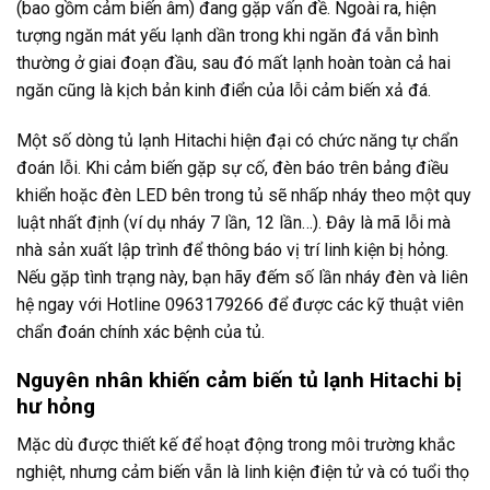
(bao gồm cảm biến âm) đang gặp vấn đề. Ngoài ra, hiện
tượng ngăn mát yếu lạnh dần trong khi ngăn đá vẫn bình
thường ở giai đoạn đầu, sau đó mất lạnh hoàn toàn cả hai
ngăn cũng là kịch bản kinh điển của lỗi cảm biến xả đá.
Một số dòng tủ lạnh Hitachi hiện đại có chức năng tự chẩn
đoán lỗi. Khi cảm biến gặp sự cố, đèn báo trên bảng điều
khiển hoặc đèn LED bên trong tủ sẽ nhấp nháy theo một quy
luật nhất định (ví dụ nháy 7 lần, 12 lần…). Đây là mã lỗi mà
nhà sản xuất lập trình để thông báo vị trí linh kiện bị hỏng.
Nếu gặp tình trạng này, bạn hãy đếm số lần nháy đèn và liên
hệ ngay với Hotline 0963179266 để được các kỹ thuật viên
chẩn đoán chính xác bệnh của tủ.
Nguyên nhân khiến cảm biến tủ lạnh Hitachi bị
hư hỏng
Mặc dù được thiết kế để hoạt động trong môi trường khắc
nghiệt, nhưng cảm biến vẫn là linh kiện điện tử và có tuổi thọ