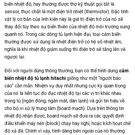
biến nhiệt độ, hay thường được thợ kỹ thuật gọi tắt là
sensor, thực chất là một điện trở nhiệt (thermistor). Đặc tính
vật lý cơ bản của linh kiện này là giá trị điện trở của nó sẽ
thay đổi tùy theo sự biến thiên của nhiệt độ môi trường xung
quanh nó. Trong các dòng tủ lạnh hiện đại, loại cảm biến
thường được sử dụng là nhiệt điện trở có hệ số nhiệt âm,
nghĩa là khi nhiệt độ giảm xuống thì điện trở sẽ tăng lên và
ngược lại.
Đối với người dùng thông thường, bạn có thể hình dung
cảm
biến nhiệt độ tủ lạnh hitachi
giống như một “người báo
cáo” cần mẫn. Nhiệm vụ duy nhất nhưng cực kỳ quan trọng
của nó là liên tục đo đạc nhiệt độ tại các vị trí khác nhau
trong tủ (ngăn đông, ngăn mát, dàn lạnh) và gửi tín hiệu về
cho bộ vi xử lý trung tâm (board mạch). Dựa trên thông tin
nhiệt độ nhận được, board mạch sẽ đưa ra các quyết định
điều khiển máy nén (block) chạy hay nghỉ, hoặc kích hoạt chế
độ xả đá. Chính vì vậy, hình dáng bên ngoài của nó thường