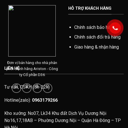
HỖ TRỢ KHÁCH HÀNG
Chính sách bảo hành
Chính sách đổi trả hàng
Giao hàng & nhận hàng
Đơn vị bán hàng cho nhà phân
LIÊN HỆ
phối chính hãng Ariston - Công
ty Cổ phần D36
Tư vấn, CSKH (8h-22h)
Hotline(zalo):
0963179266
Kho xưởng: No07, Lk34 Khu đất Dịch Vụ Dương Nội
No16,17,18AB – Phường Dương Nội – Quận Hà Đông – TP
Hà Nội