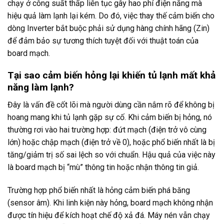
chạy ở công suất thấp liên tục gây hao phí điện năng mà
hiệu quả làm lạnh lại kém. Do đó, việc thay thế cảm biến cho
dòng Inverter bắt buộc phải sử dụng hàng chính hãng (Zin)
để đảm bảo sự tương thích tuyệt đối với thuật toán của
board mạch.
Tại sao cảm biến hỏng lại khiến tủ lạnh mất khả
năng làm lạnh?
Đây là vấn đề cốt lõi mà người dùng cần nắm rõ để không bị
hoang mang khi tủ lạnh gặp sự cố. Khi cảm biến bị hỏng, nó
thường rơi vào hai trường hợp: đứt mạch (điện trở vô cùng
lớn) hoặc chập mạch (điện trở về 0), hoặc phổ biến nhất là bị
tăng/giảm trị số sai lệch so với chuẩn. Hậu quả của việc này
là board mạch bị “mù” thông tin hoặc nhận thông tin giả.
Trường hợp phổ biến nhất là hỏng cảm biến phá băng
(sensor âm). Khi linh kiện này hỏng, board mạch không nhận
được tín hiệu để kích hoạt chế độ xả đá. Máy nén vẫn chạy