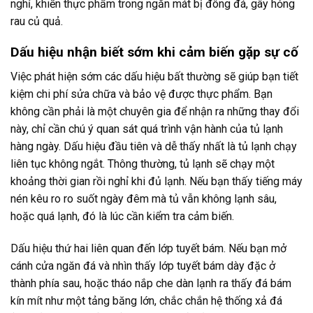
nghỉ, khiến thực phẩm trong ngăn mát bị đông đá, gây hỏng
rau củ quả.
Dấu hiệu nhận biết sớm khi cảm biến gặp sự cố
Việc phát hiện sớm các dấu hiệu bất thường sẽ giúp bạn tiết
kiệm chi phí sửa chữa và bảo vệ được thực phẩm. Bạn
không cần phải là một chuyên gia để nhận ra những thay đổi
này, chỉ cần chú ý quan sát quá trình vận hành của tủ lạnh
hàng ngày. Dấu hiệu đầu tiên và dễ thấy nhất là tủ lạnh chạy
liên tục không ngắt. Thông thường, tủ lạnh sẽ chạy một
khoảng thời gian rồi nghỉ khi đủ lạnh. Nếu bạn thấy tiếng máy
nén kêu ro ro suốt ngày đêm mà tủ vẫn không lạnh sâu,
hoặc quá lạnh, đó là lúc cần kiểm tra cảm biến.
Dấu hiệu thứ hai liên quan đến lớp tuyết bám. Nếu bạn mở
cánh cửa ngăn đá và nhìn thấy lớp tuyết bám dày đặc ở
thành phía sau, hoặc tháo nắp che dàn lạnh ra thấy đá bám
kín mít như một tảng băng lớn, chắc chắn hệ thống xả đá