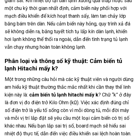
giám sát. Khi nhiệt độ tại dàn lạnh xuống quá thấp hoặc sau
một chu kỳ thời gian nhất định, cảm biến này phối hợp với
mạch điều khiển để kích hoạt thanh sấy, làm tan chảy lớp
băng bám trên dàn. Nếu cảm biến này hỏng, quy trình xả đá
sẽ không diễn ra, băng tuyết tích tụ lấp kín dàn lạnh, khiến
hơi lạnh không thể thổi ra ngoài, dẫn đến tình trạng tủ lạnh
vẫn chạy nhưng hoàn toàn không lạnh.
Phân loại và thông số kỹ thuật: Cảm biến tủ
lạnh Hitachi mấy k?
Một trong những câu hỏi mà các kỹ thuật viên và người dùng
am hiểu kỹ thuật thường thắc mắc nhất khi cần thay thế linh
kiện này là:
cảm biến tủ lạnh hitachi mấy k
? Chữ “k” ở đây
là đơn vị đo điện trở Kilo Ohm (kΩ). Việc xác định đúng chỉ
số điện trở là yếu tố sống còn vì mỗi dòng tủ, mỗi đời máy
và mỗi vị trí lắp đặt sẽ yêu cầu một loại cảm biến có trị số
khác nhau. Nếu bạn lắp sai trị số, board mạch sẽ hiểu sai
nhiệt độ thực tế, dẫn đến việc điều khiển sai lệch hoàn toàn.