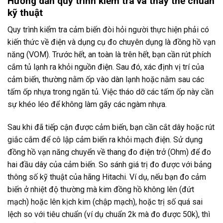
Hướng dẫn quy trình kiểm tra và thay thế chuẩn
kỹ thuật
Quy trình kiểm tra cảm biến đòi hỏi người thực hiện phải có
kiến thức về điện và dụng cụ đo chuyên dụng là đồng hồ vạn
năng (VOM). Trước hết, an toàn là trên hết, bạn cần rút phích
cắm tủ lạnh ra khỏi nguồn điện. Sau đó, xác định vị trí của
cảm biến, thường nằm ốp vào dàn lạnh hoặc nằm sau các
tấm ốp nhựa trong ngăn tủ. Việc tháo dỡ các tấm ốp này cần
sự khéo léo để không làm gãy các ngàm nhựa.
Sau khi đã tiếp cận được cảm biến, bạn cần cắt dây hoặc rút
giắc cắm để cô lập cảm biến ra khỏi mạch điện. Sử dụng
đồng hồ vạn năng chuyển về thang đo điện trở (Ohm) để đo
hai đầu dây của cảm biến. So sánh giá trị đo được với bảng
thông số kỹ thuật của hãng Hitachi. Ví dụ, nếu bạn đo cảm
biến ở nhiệt độ thường mà kim đồng hồ không lên (đứt
mạch) hoặc lên kịch kim (chập mạch), hoặc trị số quá sai
lệch so với tiêu chuẩn (ví dụ chuẩn 2k mà đo được 50k), thì