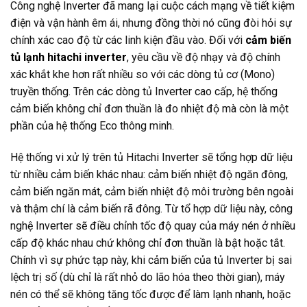
Công nghệ Inverter đã mang lại cuộc cách mạng về tiết kiệm
điện và vận hành êm ái, nhưng đồng thời nó cũng đòi hỏi sự
chính xác cao độ từ các linh kiện đầu vào. Đối với
cảm biến
tủ lạnh hitachi inverter
, yêu cầu về độ nhạy và độ chính
xác khắt khe hơn rất nhiều so với các dòng tủ cơ (Mono)
truyền thống. Trên các dòng tủ Inverter cao cấp, hệ thống
cảm biến không chỉ đơn thuần là đo nhiệt độ mà còn là một
phần của hệ thống Eco thông minh.
Hệ thống vi xử lý trên tủ Hitachi Inverter sẽ tổng hợp dữ liệu
từ nhiều cảm biến khác nhau: cảm biến nhiệt độ ngăn đông,
cảm biến ngăn mát, cảm biến nhiệt độ môi trường bên ngoài
và thậm chí là cảm biến rã đông. Từ tổ hợp dữ liệu này, công
nghệ Inverter sẽ điều chỉnh tốc độ quay của máy nén ở nhiều
cấp độ khác nhau chứ không chỉ đơn thuần là bật hoặc tắt.
Chính vì sự phức tạp này, khi cảm biến của tủ Inverter bị sai
lệch trị số (dù chỉ là rất nhỏ do lão hóa theo thời gian), máy
nén có thể sẽ không tăng tốc được để làm lạnh nhanh, hoặc