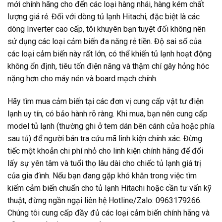
mới chính hãng cho đến các loại hàng nhái, hàng kém chất
lượng giá rẻ. Đối với dòng tủ lạnh Hitachi, đặc biệt là các
dòng Inverter cao cấp, tôi khuyên bạn tuyệt đối không nên
sử dụng các loại cảm biến đa năng rẻ tiền. Độ sai số của
các loại cảm biến này rất lớn, có thể khiến tủ lạnh hoạt động
không ổn định, tiêu tốn điện năng và thậm chí gây hỏng hóc
nặng hơn cho máy nén và board mạch chính.
Hãy tìm mua cảm biến tại các đơn vị cung cấp vật tư điện
lạnh uy tín, có bảo hành rõ ràng. Khi mua, bạn nên cung cấp
model tủ lạnh (thường ghi ở tem dán bên cánh cửa hoặc phía
sau tủ) để người bán tra cứu mã linh kiện chính xác. Đừng
tiếc một khoản chi phí nhỏ cho linh kiện chính hãng để đổi
lấy sự yên tâm và tuổi thọ lâu dài cho chiếc tủ lạnh giá trị
của gia đình. Nếu bạn đang gặp khó khăn trong việc tìm
kiếm cảm biến chuẩn cho tủ lạnh Hitachi hoặc cần tư vấn kỹ
thuật, đừng ngần ngại liên hệ Hotline/Zalo: 0963179266.
Chúng tôi cung cấp đầy đủ các loại cảm biến chính hãng và