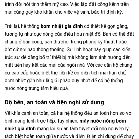
trình đòi hỏi tính thẩm mỹ cao. Việc lắp đặt cồng kềnh trên
mái cũng gây khó khăn cho việc vệ sinh, bảo trì định kỳ.
Trái lại, hệ thống
bơm nhiệt gia đình
có thiết kế gọn gàng,
tương tự như cục nóng của điều hòa nhiệt độ. Bạn có thể đặt
chúng ở ban công, sân thượng, trong phòng kỹ thuật hoặc
bất cứ nơi nào thông thoáng. Sự linh hoạt này giúp các kiến
trúc sư dễ dàng bố trí thiết bị mà không làm ảnh hưởng đến
mặt tiền hay kết cấu mái của ngôi nhà. Với các căn hộ chung
cư cao cấp hoặc biệt thự liền kề có diện tích mái hạn chế,
bơm nhiệt gần như là giải pháp duy nhất để có hệ thống
nước nóng trung tâm hiệu quả.
Độ bền, an toàn và tiện nghi sử dụng
Về khía cạnh an toàn, cả hai hệ thống đều an toàn hơn so với
bình nóng lạnh trực tiếp. Tuy nhiên,
máy nước nóng bơm
nhiệt gia đình
mang lại sự an tâm tuyệt đối nhờ nguyên lý
tách biệt hoàn toàn giữa nước và điện. Điện chỉ dùng để chạy