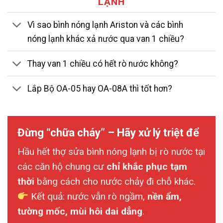
LẠNH
Vì sao bình nóng lạnh Ariston và các bình
nóng lạnh khác xả nước qua van 1 chiều?
Thay van 1 chiều có hết rò nước không?
Lắp Bộ OA-05 hay OA-08A thì tốt hơn?
Đừng “chữa cháy” – Hãy xử lý triệt để
Hầu hết thợ sửa bình nóng lạnh bị rò nước tại
các căn hộ chung cư
chỉ khắc phục tạm
thời
bằng cách cho nước chảy đi chỗ khác.
Kết quả: nước vẫn rò ngầm,
nền ẩm,
tường mốc, mùi hôi dai dẳng
.