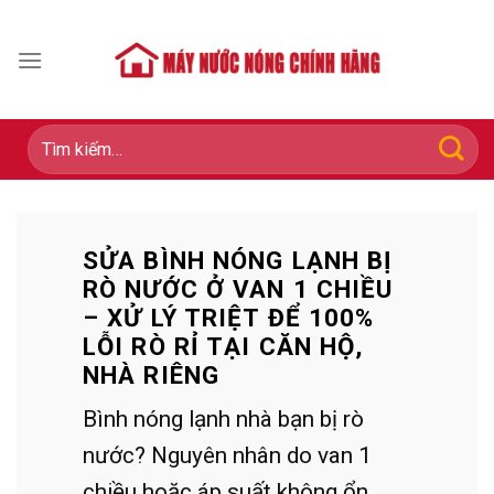
Skip
to
content
Tìm
kiếm:
SỬA BÌNH NÓNG LẠNH BỊ
RÒ NƯỚC Ở VAN 1 CHIỀU
– XỬ LÝ TRIỆT ĐỂ 100%
LỖI RÒ RỈ TẠI CĂN HỘ,
NHÀ RIÊNG
Bình nóng lạnh nhà bạn bị rò
nước? Nguyên nhân do van 1
chiều hoặc áp suất không ổn