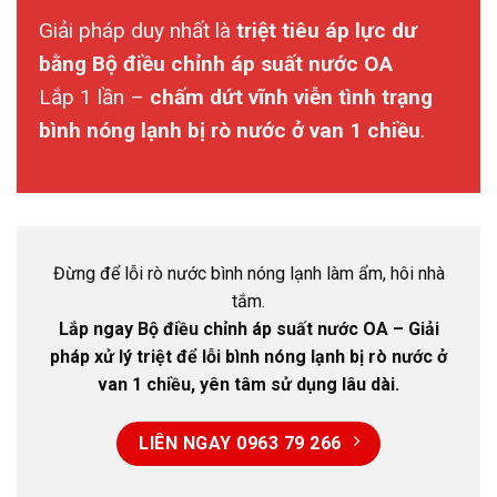
Giải pháp duy nhất là
triệt tiêu áp lực dư
bằng Bộ điều chỉnh áp suất nước OA
Lắp 1 lần –
chấm dứt vĩnh viễn tình trạng
bình nóng lạnh bị rò nước ở van 1 chiều
.
Đừng để lỗi rò nước bình nóng lạnh làm ẩm, hôi nhà
tắm.
Lắp ngay Bộ điều chỉnh áp suất nước OA – Giải
pháp xử lý triệt để lỗi bình nóng lạnh bị rò nước ở
van 1 chiều, yên tâm sử dụng lâu dài.
LIÊN NGAY 0963 79 266