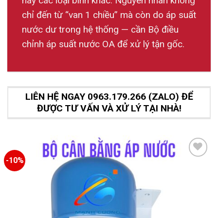
hay các loại bình khác. Nguyên nhân không
chỉ đến từ “van 1 chiều” mà còn do áp suất
nước dư trong hệ thống — cần Bộ điều
chỉnh áp suất nước OA để xử lý tận gốc.
LIÊN HỆ NGAY 0963.179.266 (ZALO) ĐỂ
ĐƯỢC TƯ VẤN VÀ XỬ LÝ TẠI NHÀ!
-10%
Add to
wishlist