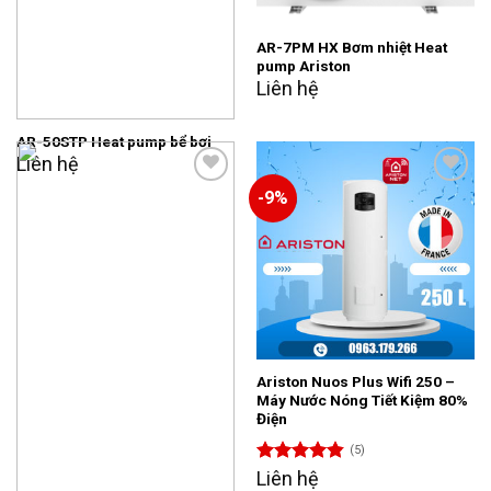
AR-7PM HX Bơm nhiệt Heat
pump Ariston
Liên hệ
AR-50STP Heat pump bể bơi
Liên hệ
-9%
Add to
Add to
wishlist
wishlist
Ariston Nuos Plus Wifi 250 –
Máy Nước Nóng Tiết Kiệm 80%
Điện
(5)
Được xếp
Liên hệ