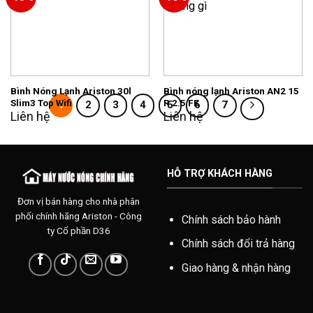
Add to
Add to
wishlist
wishlist
Bình Nóng Lạnh Ariston 30l
Bình nóng lạnh Ariston AN2 15
Slim3 Top Wifi
R 2.5 FE
1
2
3
4
5
6
7
Liên hệ
Liên hệ
HỖ TRỢ KHÁCH HÀNG
Đơn vị bán hàng cho nhà phân
phối chính hãng Ariston - Công
Chính sách bảo hành
ty Cổ phần D36
Chính sách đổi trả hàng
Giao hàng & nhận hàng