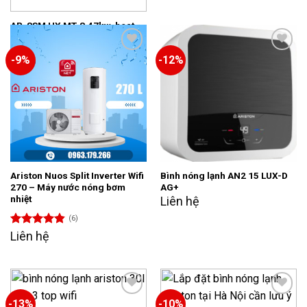
hạng
4.80
5 sao
AR-8SM HX MT-8.47kw-heat
pump Bể bơi
Liên hệ
-9%
-12%
Add to
Add to
wishlist
wishlist
Ariston Nuos Split Inverter Wifi
Bình nóng lạnh AN2 15 LUX-D
270 – Máy nước nóng bơm
AG+
nhiệt
Liên hệ
(6)
Được xếp
Liên hệ
hạng
4.83
5 sao
-13%
-10%